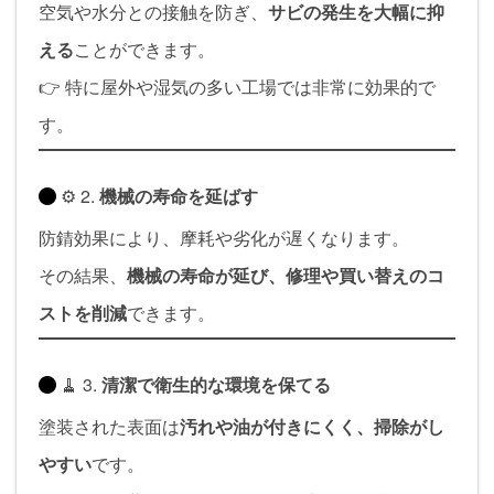
空気や水分との接触を防ぎ、
サビの発生を大幅に抑
える
ことができます。
👉 特に屋外や湿気の多い工場では非常に効果的で
す。
⚙️ 2.
機械の寿命を延ばす
防錆効果により、摩耗や劣化が遅くなります。
その結果、
機械の寿命が延び、修理や買い替えのコ
ストを削減
できます。
🧹 3.
清潔で衛生的な環境を保てる
塗装された表面は
汚れや油が付きにくく、掃除がし
やすい
です。