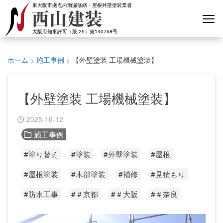
東大阪市拠点の雨漏修繕・屋根外壁塗装業者
大阪府知事許可（般-25）第140758号
ホーム
施工事例
【外壁塗装 工場機械塗装】
>
>
【外壁塗装 工場機械塗装】
2025-10-12
施工事例
#塗り替え
#塗装
#外壁塗装
#屋根
#屋根塗装
#木部塗装
#補修
#見積もり
#防水工事
#＃京都
#＃大阪
#＃奈良